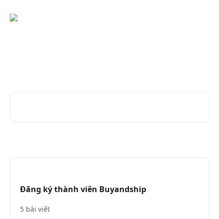
Bỏ qua đến nội dung chính
Lời khuyên và câu trả lời từ
Nhóm Buy&Ship
Tìm kiếm các bài viết...
Đăng ký thành viên Buyandship
5 bài viết